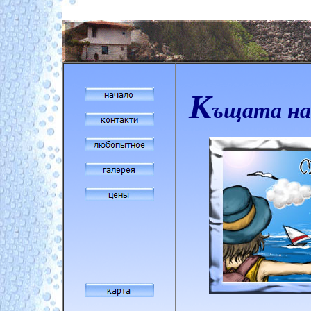
К
ъщата н