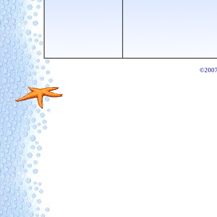
©
200